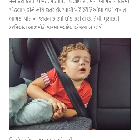
મુસાફરી કરતી વખતે, માતાપિતા ઘણીવાર તેમના બાળકોને કારમાં
એકલા મૂકીને નીચે ઉતરે છે. આવી પરિસ્થિતિઓમાં ઘણી વખત
બાળકો પોતાની જાતને કારમાં લોક કરી લે છે. તેથી, મુસાફરી
દરમિયાન બાળકોને કારમાં ક્યારેય એકલા ન છોડો.