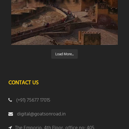
Load More...
CONTACT US
(+91) 75677 17015
digital@goatsonroad.in
The Emporio, 4th Floor, office no: 405