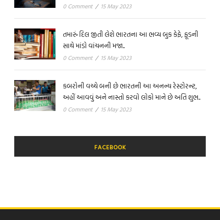
0 Comment
/
15 May 2023
તમારું દિલ જીતી લેશે ભારતના આ ભવ્ય બુક કેફે, ફૂડની
સાથે માંડો વાંચનની મજા..
0 Comment
/
15 May 2023
કબરોની વચ્ચે બની છે ભારતની આ અનન્ય રેસ્ટોરન્ટ,
અહીં આવવું અને નાસ્તો કરવો લોકો માને છે અતિ શુભ..
0 Comment
/
15 May 2023
FACEBOOK