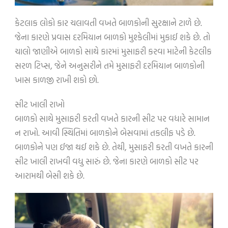
કેટલાક લોકો કાર ચલાવતી વખતે બાળકોની સુરક્ષાને ટાળે છે.
જેના કારણે પ્રવાસ દરમિયાન બાળકો મુશ્કેલીમાં મુકાઈ શકે છે. તો
ચાલો જાણીએ બાળકો સાથે કારમાં મુસાફરી કરવા માટેની કેટલીક
સરળ ટિપ્સ, જેને અનુસરીને તમે મુસાફરી દરમિયાન બાળકોની
ખાસ કાળજી રાખી શકો છો.
સીટ ખાલી રાખો
બાળકો સાથે મુસાફરી કરતી વખતે કારની સીટ પર વધારે સામાન
ન રાખો. આવી સ્થિતિમાં બાળકોને બેસવામાં તકલીફ પડે છે.
બાળકોને પણ ઈજા થઈ શકે છે. તેથી, મુસાફરી કરતી વખતે કારની
સીટ ખાલી રાખવી વધુ સારું છે. જેના કારણે બાળકો સીટ પર
આરામથી બેસી શકે છે.