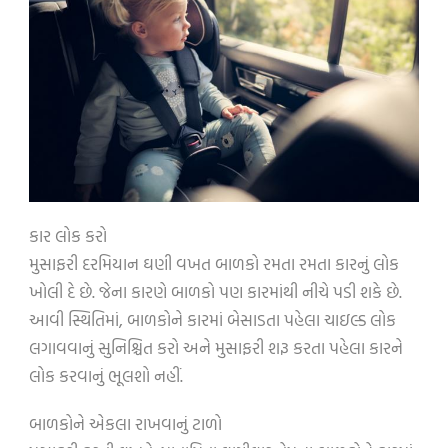
કાર લોક કરો
મુસાફરી દરમિયાન ઘણી વખત બાળકો રમતા રમતા કારનું લોક
ખોલી દે છે. જેના કારણે બાળકો પણ કારમાંથી નીચે પડી શકે છે.
આવી સ્થિતિમાં, બાળકોને કારમાં બેસાડતા પહેલા ચાઇલ્ડ લોક
લગાવવાનું સુનિશ્ચિત કરો અને મુસાફરી શરૂ કરતા પહેલા કારને
લોક કરવાનું ભૂલશો નહીં.
બાળકોને એકલા રાખવાનું ટાળો