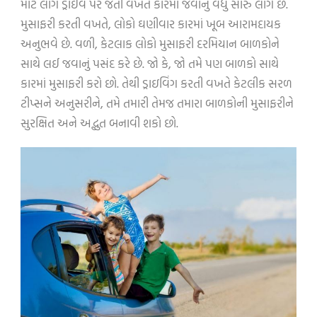
માટે લોંગ ડ્રાઈવ પર જતી વખતે કારમાં જવાનું વધુ સારું લાગે છે.
મુસાફરી કરતી વખતે, લોકો ઘણીવાર કારમાં ખૂબ આરામદાયક
અનુભવે છે. વળી, કેટલાક લોકો મુસાફરી દરમિયાન બાળકોને
સાથે લઈ જવાનું પસંદ કરે છે. જો કે, જો તમે પણ બાળકો સાથે
કારમાં મુસાફરી કરો છો. તેથી ડ્રાઇવિંગ કરતી વખતે કેટલીક સરળ
ટીપ્સને અનુસરીને, તમે તમારી તેમજ તમારા બાળકોની મુસાફરીને
સુરક્ષિત અને અદ્ભુત બનાવી શકો છો.