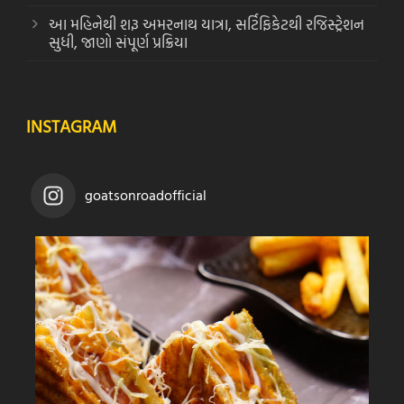
આ મહિનેથી શરૂ અમરનાથ યાત્રા, સર્ટિફિકેટથી રજિસ્ટ્રેશન
સુધી, જાણો સંપૂર્ણ પ્રક્રિયા
INSTAGRAM
goatsonroadofficial