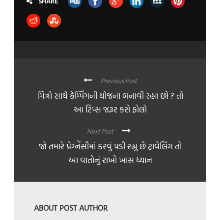
SHARE
Previous Post
મિત્રો સાથે કેમ્પિંગની યોજના બનાવી રહ્યા છો ? તો
આ ટિપ્સ જરૂર કરો ફોલો
Next Post
જો તમારે પ્રેગ્નેંસીમાં કરવું પડી રહ્યુ છે ટ્રાવેલિંગ તો
આ વાતોનું રાખો ખાસ ધ્યાન
ABOUT POST AUTHOR