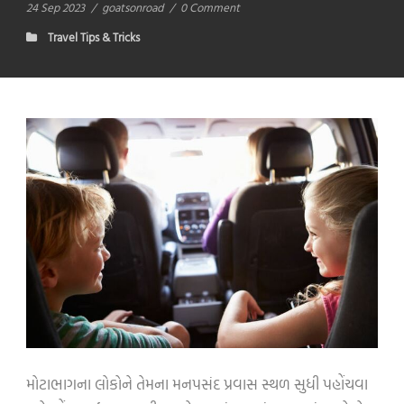
24 Sep 2023
/
goatsonroad
/
0 Comment
Travel Tips & Tricks
મોટાભાગના લોકોને તેમના મનપસંદ પ્રવાસ સ્થળ સુધી પહોંચવા