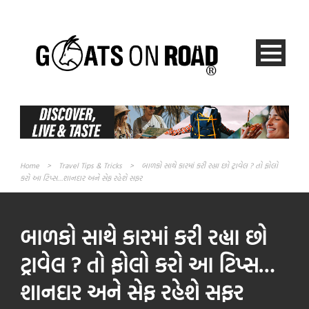
Home
>
Travel Tips & Tricks
>
બાળકો સાથે કારમાં કરી રહ્યા છો ટ્રાવેલ ? તો ફોલો
કરો આ ટિપ્સ…શાનદાર અને સેફ રહેશે સફર
બાળકો સાથે કારમાં કરી રહ્યા છો
ટ્રાવેલ ? તો ફોલો કરો આ ટિપ્સ…
શાનદાર અને સેફ રહેશે સફર