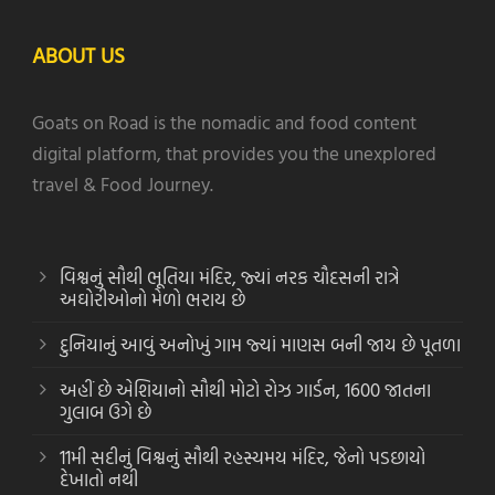
ABOUT US
Goats on Road is the nomadic and food content
digital platform, that provides you the unexplored
travel & Food Journey.
વિશ્વનું સૌથી ભૂતિયા મંદિર, જ્યાં નરક ચૌદસની રાત્રે
અઘોરીઓનો મેળો ભરાય છે
દુનિયાનું આવું અનોખું ગામ જ્યાં માણસ બની જાય છે પૂતળા
અહીં છે એશિયાનો સૌથી મોટો રોઝ ગાર્ડન, 1600 જાતના
ગુલાબ ઉગે છે
11મી સદીનું વિશ્વનું સૌથી રહસ્યમય મંદિર, જેનો પડછાયો
દેખાતો નથી