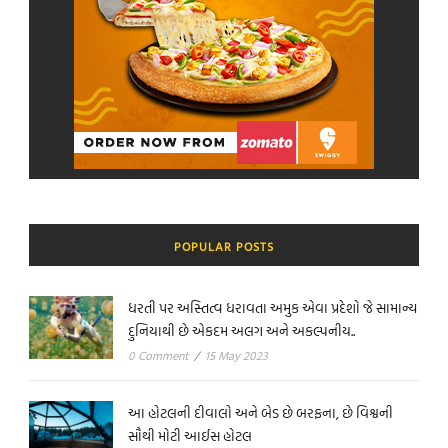
POPULAR POSTS
ધરતી પર અસ્તિત્વ ધરાવતા અમુક એવા પ્રદેશો જે સામાન્ય
દુનિયાથી છે એકદમ અલગ અને અકલ્પનીય..
0 Comment
/
15 May 2023
આ હોટલની દીવાલો અને બેડ છે બરફના, છે વિશ્વની
સૌથી મોટી આઈસ હોટલ