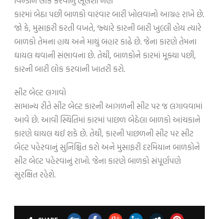
વિન્ડોને લોક કરવાનું ભૂલશો નહીં
કારમાં બેઠા પછી બાળકો વારંવાર બારી ખોલવાનો આગ્રહ રાખે છે.
જો કે, મુસાફરી કરતી વખતે, જ્યારે કારની બારી ખુલ્લી હોય ત્યારે
બાળકો તેમના હાથ અને માથું બહાર કાઢે છે. જેના કારણે તેમના
ઘાયલ થવાની સંભાવના છે. તેથી, બાળકોને કારમાં મૂક્યા પછી,
કારની બારી લોક કરવાની ખાતરી કરો.
સીટ બેલ્ટ લગાવો
સામાન્ય રીતે સીટ બેલ્ટ કારની આગળની સીટ પર જ લગાવવામાં
આવે છે. આવી સ્થિતિમાં કારમાં પાછળ બેઠેલા બાળકો આંચકાને
કારણે ઘાયલ થઈ શકે છે. તેથી, કારની પાછળની સીટ પર સીટ
બેલ્ટ પહેરવાનું સુનિશ્ચિત કરો અને મુસાફરી દરમિયાન બાળકોને
સીટ બેલ્ટ પહેરવાનું રાખો. જેના કારણે બાળકો સંપૂર્ણપણે
સુરક્ષિત રહેશે.