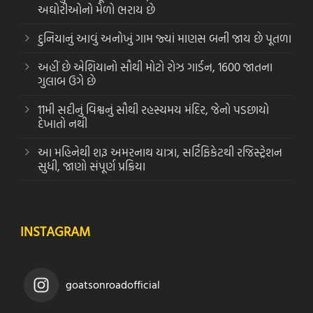
અઘોરીઓનો મેળો ભરાય છે
દુનિયાનું આવું અનોખું ગામ જ્યાં માણસ બની જાય છે પૂતળા
અહીં છે એશિયાનો સૌથી મોટો રોઝ ગાર્ડન, 1600 જાતના
ગુલાબ ઉગે છે
11મી સદીનું વિશ્વનું સૌથી રહસ્યમય મંદિર, જેનો પડછાયો
દેખાતો નથી
આ મહિનેથી શરૂ અમરનાથ યાત્રા, સર્ટિફિકેટથી રજિસ્ટ્રેશન
સુધી, જાણો સંપૂર્ણ પ્રક્રિયા
INSTAGRAM
goatsonroadofficial