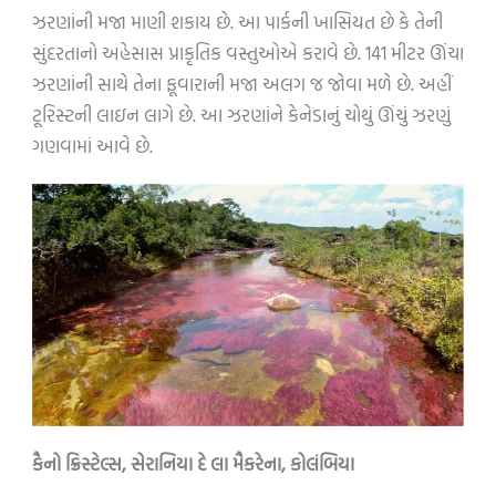
ઝરણાંની મજા માણી શકાય છે. આ પાર્કની ખાસિયત છે કે તેની
સુંદરતાનો અહેસાસ પ્રાકૃતિક વસ્તુઓએ કરાવે છે. 141 મીટર ઊંચા
ઝરણાંની સાથે તેના ફૂવારાની મજા અલગ જ જોવા મળે છે. અહીં
ટૂરિસ્ટની લાઇન લાગે છે. આ ઝરણાંને કેનેડાનું ચોથું ઊંચું ઝરણું
ગણવામાં આવે છે.
કૈનો ક્રિસ્ટેલ્સ
,
સેરાનિયા દે લા મૈકરેના
,
કોલંબિયા