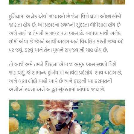
દુનિયામાં અનેક એવી જગ્યાઓ છે જેના વિશે ઘણા ઓછા લોકો
જાણતા હોય છે. આ પ્રકારના સ્થળની સુંદરતા બેમિસાલ હોય છે
અને સાથે જ તેમની બનાવટ પણ ખાસ છે. આપણામાંથી અનેક
લોકો એવા છે જેમને આવી અલગ અને વિચલિત કરતી જગ્યાઓ
પર જવું, ફરવું અને તેના મૂળને સમજવાની ચાહ હોય છે,
તો આજે અમે તમને વિશ્વના એવા જ અમુક ખાસ સ્થળો વિશે
જણાવશું, જે સામાન્ય દુનિયામાં આવેલ પ્રદેશોથી સાવ અલગ છે,
અને ઘણા લોકો અહી આવે છે અને કુદરની આ કરામતની
અનોખી રચના અને અદ્ભુત સુંદરતામાં ખોવાય જાય છે.