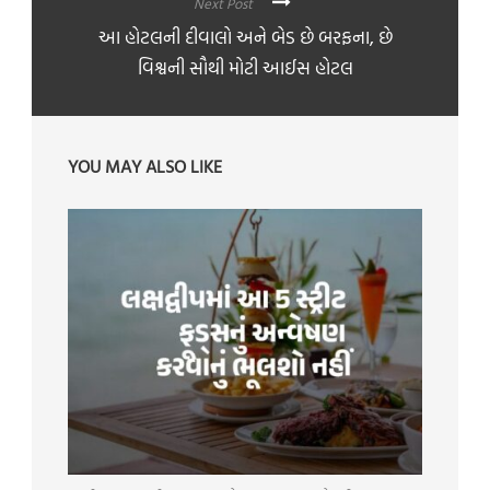
Next Post
આ હોટલની દીવાલો અને બેડ છે બરફના, છે
વિશ્વની સૌથી મોટી આઈસ હોટલ
YOU MAY ALSO LIKE