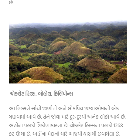
છે.
ચોકલેટ હિલ્સ
,
બોહોલ
,
ફિલિપીન્સ
આ હિલ્સને સૌથી જાણીતી અને લોકપ્રિય જગ્યાઓમાંની એક
ગણવામાં આવે છે. તેને જોવા માટે દૂર-દૂરથી અનેક લોકો આવે છે.
અહીંના પહાડો ત્રિકોણાકારના છે. ચોકલેટ હિલ્સના પહાડો 1268
ફૂટ ઊંચા છે. અહીંના મેદાનો ચારે બાજુથી ઘાસથી છવાયેલા છે.