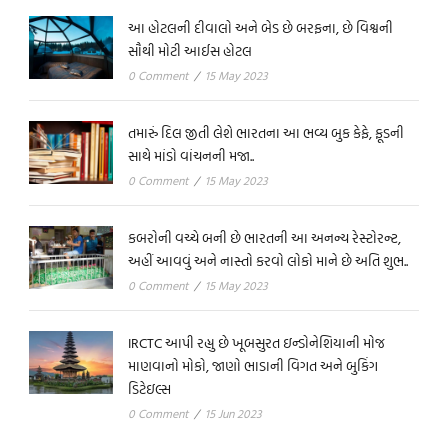
આ હોટલની દીવાલો અને બેડ છે બરફના, છે વિશ્વની
સૌથી મોટી આઈસ હોટલ
0 Comment
/
15 May 2023
તમારું દિલ જીતી લેશે ભારતના આ ભવ્ય બુક કેફે, ફૂડની
સાથે માંડો વાંચનની મજા..
0 Comment
/
15 May 2023
કબરોની વચ્ચે બની છે ભારતની આ અનન્ય રેસ્ટોરન્ટ,
અહીં આવવું અને નાસ્તો કરવો લોકો માને છે અતિ શુભ..
0 Comment
/
15 May 2023
IRCTC આપી રહ્યુ છે ખૂબસુરત ઇન્ડોનેશિયાની મોજ
માણવાનો મોકો, જાણો ભાડાની વિગત અને બુકિંગ
ડિટેઇલ્સ
0 Comment
/
15 Jun 2023