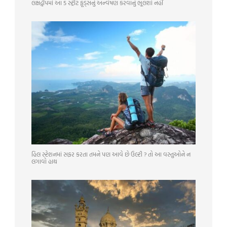
લક્ષદ્વીપમાં આ 5 સ્ટ્રીટ ફૂડ્સનું અન્વેષણ કરવાનું ભૂલશો નહીં
હિલ સ્ટેશનમાં સફર કરતા તમને પણ આવે છે ઉલ્ટી ? તો આ વસ્તુઓને ન
લગાવો હાથ