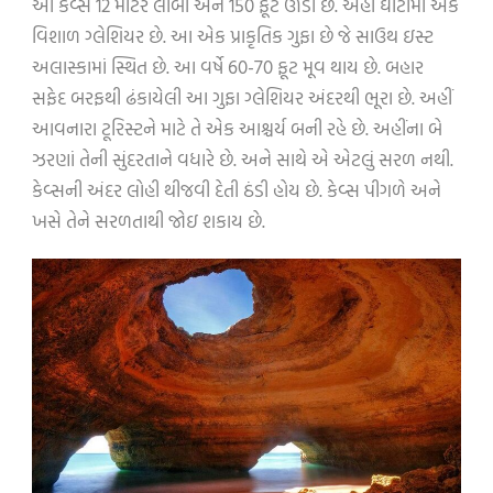
આ કેવ્સ 12 મીટર લાંબી અને 150 ફૂટ ઊંડી છે. અહીં ઘાટીમાં એક
વિશાળ ગ્લેશિયર છે. આ એક પ્રાકૃતિક ગુફા છે જે સાઉથ ઇસ્ટ
અલાસ્કામાં સ્થિત છે. આ વર્ષે 60-70 ફૂટ મૂવ થાય છે. બહાર
સફેદ બરફથી ઢંકાયેલી આ ગુફા ગ્લેશિયર અંદરથી ભૂરા છે. અહીં
આવનારા ટૂરિસ્ટને માટે તે એક આશ્ચર્ય બની રહે છે. અહીંના બે
ઝરણાં તેની સુંદરતાને વધારે છે. અને સાથે એ એટલું સરળ નથી.
કેવ્સની અંદર લોહી થીજવી દેતી ઠંડી હોય છે. કેવ્સ પીગળે અને
ખસે તેને સરળતાથી જોઇ શકાય છે.