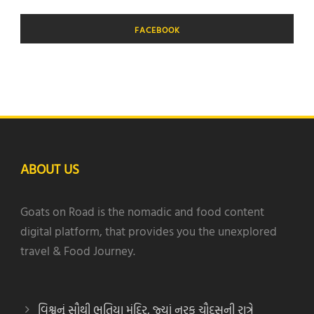
FACEBOOK
ABOUT US
Goats on Road is the nomadic and food content
digital platform, that provides you the unexplored
travel & Food Journey.
વિશ્વનું સૌથી ભૂતિયા મંદિર, જ્યાં નરક ચૌદસની રાત્રે