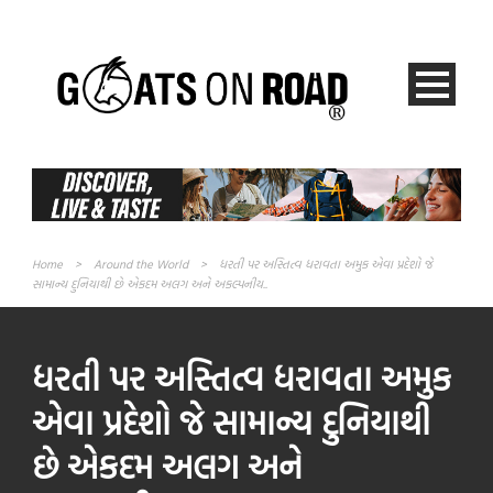
Home
>
Around the World
>
ધરતી પર અસ્તિત્વ ધરાવતા અમુક એવા પ્રદેશો જે
સામાન્ય દુનિયાથી છે એકદમ અલગ અને અકલ્પનીય..
ધરતી પર અસ્તિત્વ ધરાવતા અમુક
એવા પ્રદેશો જે સામાન્ય દુનિયાથી
છે એકદમ અલગ અને