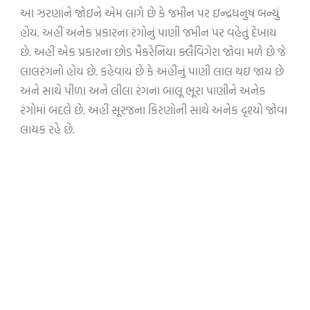
આ ઝરણાંને જોઇને એમ લાગે છે કે જમીન પર ઇન્દ્રધનુષ બન્યું
હોય. અહીં અનેક પ્રકારના રંગોનું પાણી જમીન પર વહેતું દેખાય
છે. અહીં એક પ્રકારના છોડ મૈકરેનિયા ક્લૈવિગેરા જોવા મળે છે જે
લાલરંગનો હોય છે. કહેવાય છે કે અહીંનું પાણી લાલ થઇ જાય છે
અને સાથે પીળા અને લીલા રંગના બાલૂ ભૂરા પાણીને અનેક
રંગોમાં બદલે છે. અહીં સૂરજના કિરણોની સાથે અનેક દૃશ્યો જોવા
લાયક રહે છે.