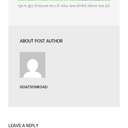
ખૂબ જ સુંદર છે ભારતના આ 5 ટી-ગાર્ડન, ચાના શોખીનો એકવાર જરૂર ફરો
ABOUT POST AUTHOR
GOATSONROAD
LEAVE A REPLY