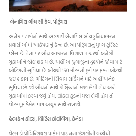
બેનાગિલ બીચ સી કેવ
,
પોર્ટુગલ
અનેક પહાડોની સાથે અલ્ગાર્વે બેનાગિલ બીચ દુનિયાભરના
પ્રવાસીઓમાં આર્કષણનું કેન્દ્ર છે. આ પોર્ટુગલનું મુખ્ય ટૂરિસ્ટ
પ્લેસ છે. તેના પર બીચ આકારના વિશાળ પત્થરથી બનેલી
ગુફાઓને જોઇ શકાય છે. અહીં આજુબાજુના દૃશ્યોને જોવા માટે
બોટિંગની સુવિધા છે. બીચથી 150 મીટરની દૂરી પર ફક્ત બોટથી
જઇ શકાય છે. બોટિંગની સિવાય સર્ફિંગને માટે અહીં અનેક
સુવિધા છે. જો બીચની સાથે ડોલ્ફિનની મજા લેવી હોય અને
ગુફાઓમાં ફરવા જવું હોય, લોકલ ફૂડની મજા લેવી હોય તો
વોટરપ્રૂફ કેમેરા પણ અચૂક સાથે રાખજો.
હેલ્મકેન ફોલ્સ
,
બ્રિટિશ કોલંબિયા
,
કેનેડા
વેલ્સ ગ્રે પ્રોવિન્શિયલ પાર્કમાં પાઇનના જંગલોની વચ્ચેથી