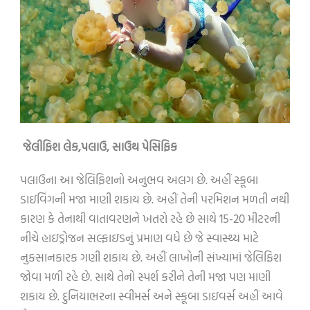
જેલીફિશ લેક
,
પલાઉ
,
સાઉથ પેસિફિક
પલાઉના આ જેલિફિશનો અનુભવ અલગ છે. અહીં સ્કૂબા
ડાઇવિંગની મજા માણી શકાય છે. અહીં તેની પરમિશન મળતી નથી
કારણ કે તેનાથી વાતાવરણને ખતરો રહે છે સાથે 15-20 મીટરની
નીચે હાઇડ્રોજન સલ્ફાઇડનું પ્રમાણ વધે છે જે સ્વાસ્થ્ય માટે
નુકસાનકારક ગણી શકાય છે. અહીં લાખોની સંખ્યામાં જેલિફિશ
જોવા મળી રહે છે. સાથે તેનો સ્પર્શ કરીને તેની મજા પણ માણી
શકાય છે. દુનિયાભરના સ્વીમર્સ અને સ્કૂબા ડાઇવર્સ અહીં આવે