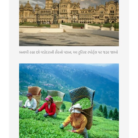
બનાવી રહ્યા છો વડોદરાની સૈરનો પ્લાન, આ ટૂરિસ્ટ સ્પોર્ટ્સ પર જરૂર જાઓ