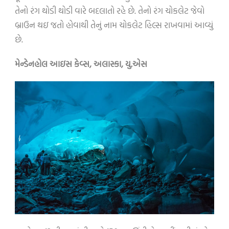
તેનો રંગ થોડી થોડી વારે બદલાતો રહે છે. તેનો રંગ ચોકલેટ જેવો
બ્રાઉન થઇ જતો હોવાથી તેનું નામ ચોકલેટ હિલ્સ રાખવામાં આવ્યું
છે.
મેન્ડેનહોલ આઇસ કેવ્સ
,
અલાસ્કા
,
યુ.એસ