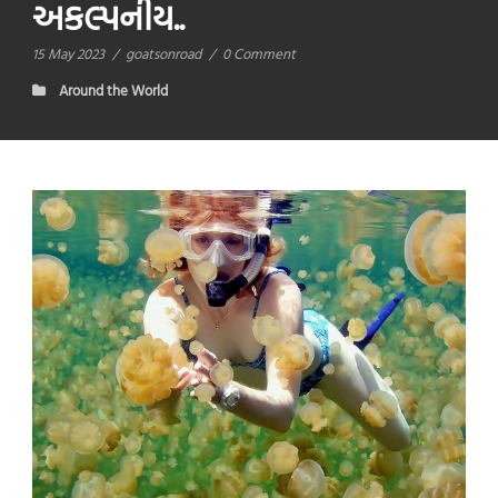
અકલ્પનીય..
15 May 2023
/
goatsonroad
/
0 Comment
Around the World