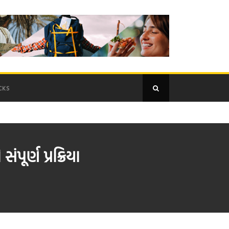
CKS
ૂર્ણ પ્રક્રિયા