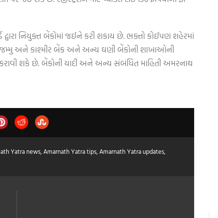
 દ્વારા નિયુક્ત બેંકોમાં જઈને કરી શકાય છે. ભક્તો કોઈપણ શહેરમાં
, જમ્મુ અને કાશ્મીર બેંક અને અન્ય ઘણી બેંકોની શાખાઓની
 કરાવી શકે છે. બેંકોની યાદી અને અન્ય સંબંધિત માહિતી અમરનાથ
ath Yatra news
,
Amarnath Yatra tips
,
Amarnath Yatra updates
,