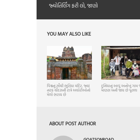
જ્યોતિર્લિંગ ફરી લો, જાણો
YOU MAY ALSO LIKE
વિશ્વનું સૌથી ભૂતિયા મંદિર, જ્યાં
દુનિયાનું આવું અનોખું ગામ જ
નરક ચૌદસની રાત્રે અઘોરીઓનો
માણસ બની જાય છે પૂતળા
મેળો ભરાય છે
ABOUT POST AUTHOR
GOATSONROAD