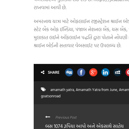
રાખવામાં આવી છે.
અમરનાથ યાત્રા માટે ઓફલાઈન રજીસ્ટ્રેશન શ્રાઈન બોર્ડ
સ્ટેટ બેંક ઓફ ઈન્ડિયા, પંજાબ નેશનલ બેંક, યસ બેંક
મુલાકાત લઈને ઑફલાઈન પદ્ધતિ દ્વારા પોતાને નોંધણી
શ્રાઈન બોર્ડની સત્તાવાર વેબસાઈટ પર ઉપલબ્ધ છે.
SHARE
amarnath yatra
,
Amarnath Yatra from June
,
Amarn
goatsonroad
Previous Post
બસ 1074 રૂપિયા આપો અને એકસાથે સાતેય