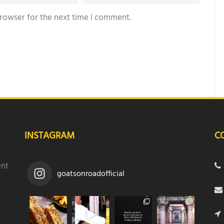
browser for the next time I comment.
INSTAGRAM
C
ent
goatsonroadofficial