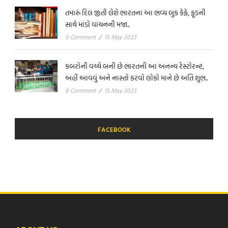
તમારું દિલ જીતી લેશે ભારતના આ ભવ્ય બુક કેફે, ફૂડની
સાથે માંડો વાંચનની મજા..
0 Comment
/
15 May 2023
કબરોની વચ્ચે બની છે ભારતની આ અનન્ય રેસ્ટોરન્ટ,
અહીં આવવું અને નાસ્તો કરવો લોકો માને છે અતિ શુભ..
0 Comment
/
15 May 2023
FACEBOOK