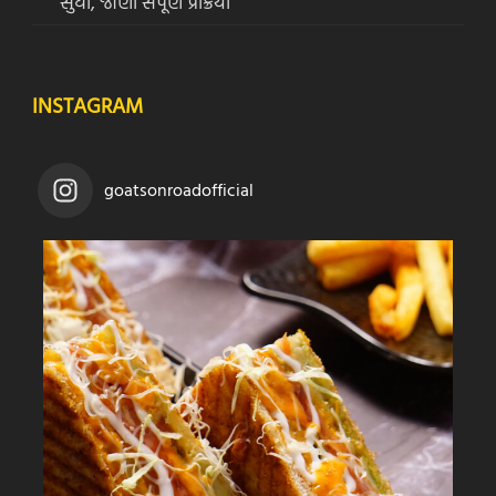
સુધી, જાણો સંપૂર્ણ પ્રક્રિયા
INSTAGRAM
goatsonroadofficial