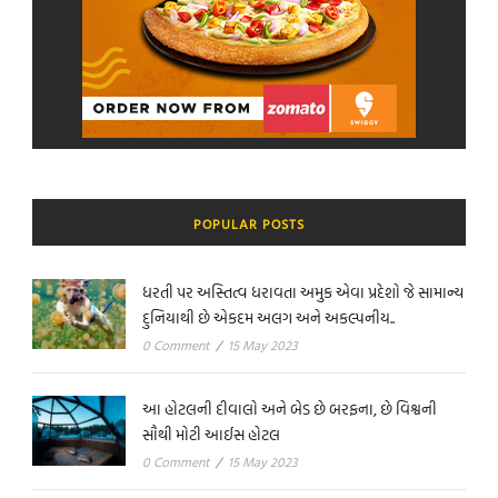
POPULAR POSTS
ધરતી પર અસ્તિત્વ ધરાવતા અમુક એવા પ્રદેશો જે સામાન્ય
દુનિયાથી છે એકદમ અલગ અને અકલ્પનીય..
0 Comment
/
15 May 2023
આ હોટલની દીવાલો અને બેડ છે બરફના, છે વિશ્વની
સૌથી મોટી આઈસ હોટલ
0 Comment
/
15 May 2023