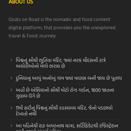
ABOUT US
Goats on Road is the nomadic and food content
digital platform, that provides you the unexplored
travel & Food Journey.
વિશ્વનું સૌથી ભૂતિયા મંદિર, જ્યાં નરક ચૌદસની રાત્રે
અઘોરીઓનો મેળો ભરાય છે
દુનિયાનું આવું અનોખું ગામ જ્યાં માણસ બની જાય છે પૂતળા
અહીં છે એશિયાનો સૌથી મોટો રોઝ ગાર્ડન, 1600 જાતના
ગુલાબ ઉગે છે
11મી સદીનું વિશ્વનું સૌથી રહસ્યમય મંદિર, જેનો પડછાયો
દેખાતો નથી
આ મહિનેથી શરૂ અમરનાથ યાત્રા, સર્ટિફિકેટથી રજિસ્ટ્રેશન