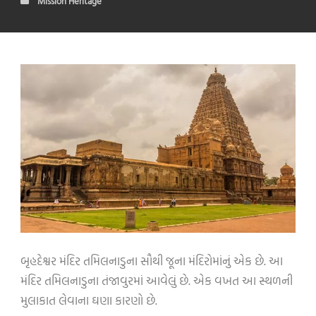
Mission Heritage
બૃહદેશ્વર મંદિર તમિલનાડુના સૌથી જૂના મંદિરોમાંનું એક છે. આ
મંદિર તમિલનાડુના તંજાવુરમાં આવેલું છે. એક વખત આ સ્થળની
મુલાકાત લેવાના ઘણા કારણો છે.