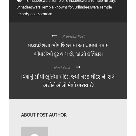
Brihadeeswara Temple
,
Brihadeeswara Temple history
,
Brihadeeswara Temple knowns for
,
Brihadeeswara Temple
records
,
goatsornroad
Previous Post
મધ્યપ્રદેશના ભીંડ જિલ્લામાં આ ધામમાં તમામ
બીમારીઓ દૂર થાય છે, જાણો ઇતિહાસ
Next Post
વિશ્વનું સૌથી ભૂતિયા મંદિર, જ્યાં નરક ચૌદસની રાત્રે
અઘોરીઓનો મેળો ભરાય છે
ABOUT POST AUTHOR