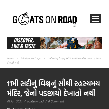
Home
>
Mission Heritage
>
11મી સદીનું વિશ્વનું સૌથી રહસ્યમય મંદિર, જેનો પડછાયો
દેખાતો નથી
11મી સદીનું વિશ્વનું સૌથી રહસ્યમય
મંદિર, જેનો પડછાયો દેખાતો નથી
01 Jun 2024
/
goatsonroad
/
0 Comment