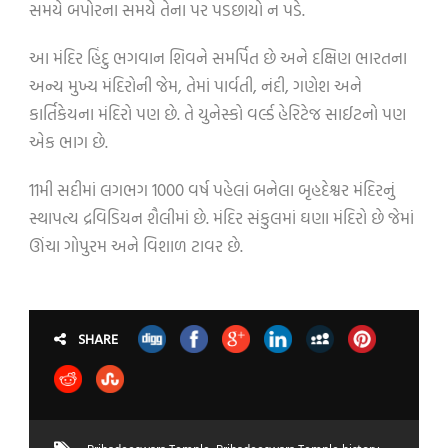
સમયે બપોરના સમયે તેના પર પડછાયો ન પડે.
આ મંદિર હિંદુ ભગવાન શિવને સમર્પિત છે અને દક્ષિણ ભારતના
અન્ય મુખ્ય મંદિરોની જેમ, તેમાં પાર્વતી, નંદી, ગણેશ અને
કાર્તિકેયના મંદિરો પણ છે. તે યુનેસ્કો વર્લ્ડ હેરિટેજ સાઈટનો પણ
એક ભાગ છે.
11મી સદીમાં લગભગ 1000 વર્ષ પહેલાં બનેલા બૃહદેશ્વર મંદિરનું
સ્થાપત્ય દ્રવિડિયન શૈલીમાં છે. મંદિર સંકુલમાં ઘણા મંદિરો છે જેમાં
ઊંચા ગોપુરમ અને વિશાળ ટાવર છે.
SHARE