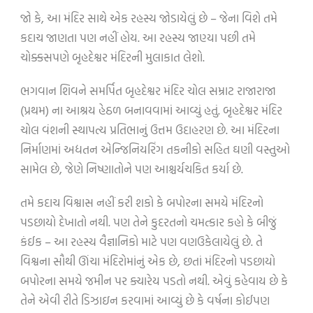
જો કે, આ મંદિર સાથે એક રહસ્ય જોડાયેલું છે – જેના વિશે તમે
કદાચ જાણતા પણ નહીં હોય. આ રહસ્ય જાણ્યા પછી તમે
ચોક્કસપણે બૃહદેશ્વર મંદિરની મુલાકાત લેશો.
ભગવાન શિવને સમર્પિત બૃહદેશ્વર મંદિર ચોલ સમ્રાટ રાજારાજા
(પ્રથમ) ના આશ્રય હેઠળ બનાવવામાં આવ્યું હતું. બૃહદેશ્વર મંદિર
ચોલ વંશની સ્થાપત્ય પ્રતિભાનું ઉત્તમ ઉદાહરણ છે. આ મંદિરના
નિર્માણમાં અદ્યતન એન્જિનિયરિંગ તકનીકો સહિત ઘણી વસ્તુઓ
સામેલ છે, જેણે નિષ્ણાતોને પણ આશ્ચર્યચકિત કર્યા છે.
તમે કદાચ વિશ્વાસ નહીં કરી શકો કે બપોરના સમયે મંદિરનો
પડછાયો દેખાતો નથી. પણ તેને કુદરતનો ચમત્કાર કહો કે બીજું
કંઈક – આ રહસ્ય વૈજ્ઞાનિકો માટે પણ વણઉકેલાયેલું છે. તે
વિશ્વના સૌથી ઊંચા મંદિરોમાંનું એક છે, છતાં મંદિરનો પડછાયો
બપોરના સમયે જમીન પર ક્યારેય પડતો નથી. એવું કહેવાય છે કે
તેને એવી રીતે ડિઝાઇન કરવામાં આવ્યું છે કે વર્ષના કોઈપણ