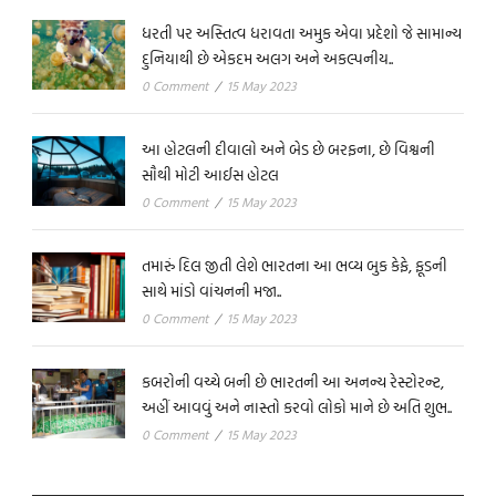
ધરતી પર અસ્તિત્વ ધરાવતા અમુક એવા પ્રદેશો જે સામાન્ય
દુનિયાથી છે એકદમ અલગ અને અકલ્પનીય..
0 Comment
/
15 May 2023
આ હોટલની દીવાલો અને બેડ છે બરફના, છે વિશ્વની
સૌથી મોટી આઈસ હોટલ
0 Comment
/
15 May 2023
તમારું દિલ જીતી લેશે ભારતના આ ભવ્ય બુક કેફે, ફૂડની
સાથે માંડો વાંચનની મજા..
0 Comment
/
15 May 2023
કબરોની વચ્ચે બની છે ભારતની આ અનન્ય રેસ્ટોરન્ટ,
અહીં આવવું અને નાસ્તો કરવો લોકો માને છે અતિ શુભ..
0 Comment
/
15 May 2023