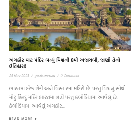
અંગકોર વાટ મંદિર બન્યું વિશ્વની 8મી અજાયબી, જાણો તેનો
ઈતિહાસ!
25 Nov 2023
/
goatsonroad
/
0 Comment
ભારતમાં દરેક શેરી અને વિસ્તારમાં મંદિરો છે, પરંતુ વિશ્વનું સૌથી
મોટું હિન્દુ મંદિર ભારતમાં નહીં પરંતુ કંબોડિયામાં આવેલું છે.
કંબોડિયામાં આવેલું અંગકોર...
READ MORE