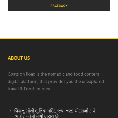
FACEBOOK
ABOUT US
Goats on Road is the nomadic and food content
digital platform, that provides you the unexplored
travel & Food Journey.
વિશ્વનું સૌથી ભૂતિયા મંદિર, જ્યાં નરક ચૌદસની રાત્રે
અઘોરીઓનો મેળો ભરાય છે