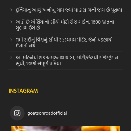
દુનિયાનું આવું અનોખું ગામ જ્યાં માણસ બની જાય છે પૂતળા
અહીં છે એશિયાનો સૌથી મોટો રોઝ ગાર્ડન, 1600 જાતના
ગુલાબ ઉગે છે
11મી સદીનું વિશ્વનું સૌથી રહસ્યમય મંદિર, જેનો પડછાયો
દેખાતો નથી
આ મહિનેથી શરૂ અમરનાથ યાત્રા, સર્ટિફિકેટથી રજિસ્ટ્રેશન
સુધી, જાણો સંપૂર્ણ પ્રક્રિયા
INSTAGRAM
goatsonroadofficial