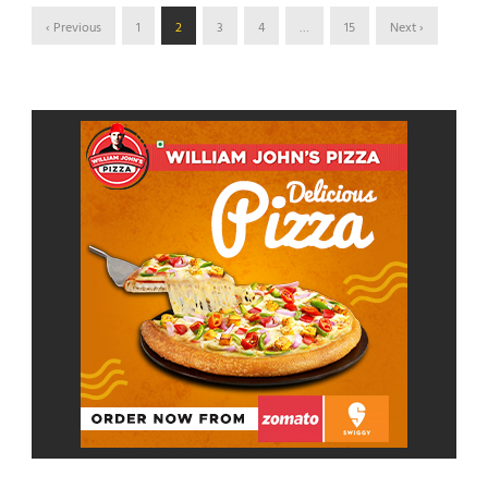
‹ Previous
1
2
3
4
…
15
Next ›