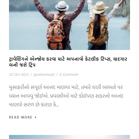
ટ્રાવેલિંગને એન્જોય કરવા માટે અપનાવો કેટલીક ટિપ્સ, યાદગાર
બની જશે ટ્રિપ
02 Oct 2023
/
goatsonroad
/
0 Comment
મુસાફરીનો સંપૂર્ણ આનંદ માણવા માટે, તમારે ઘણી બાબતો પર
ધ્યાન આપવું જોઈએ. પ્રવાસીઓ માટે કોઈપણ સફરનો આનંદ
માણવો સરળ છે કારણ કે...
READ MORE