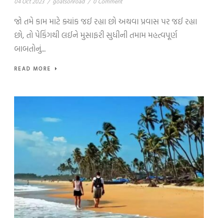
04 Oct 2023
/
goatsonroad
/
0 Comment
જો તમે કામ માટે ક્યાંક જઈ રહ્યા છો અથવા પ્રવાસ પર જઈ રહ્યા
છો, તો પેકિંગથી લઈને મુસાફરી સુધીની તમામ મહત્વપૂર્ણ
બાબતોનું...
READ MORE