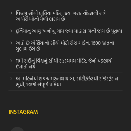
વિશ્વનું સૌથી ભૂતિયા મંદિર, જ્યાં નરક ચૌદસની રાત્રે
અઘોરીઓનો મેળો ભરાય છે
દુનિયાનું આવું અનોખું ગામ જ્યાં માણસ બની જાય છે પૂતળા
અહીં છે એશિયાનો સૌથી મોટો રોઝ ગાર્ડન, 1600 જાતના
ગુલાબ ઉગે છે
11મી સદીનું વિશ્વનું સૌથી રહસ્યમય મંદિર, જેનો પડછાયો
દેખાતો નથી
આ મહિનેથી શરૂ અમરનાથ યાત્રા, સર્ટિફિકેટથી રજિસ્ટ્રેશન
સુધી, જાણો સંપૂર્ણ પ્રક્રિયા
INSTAGRAM