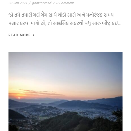
30 Sep 2023
/
goatsonroad
/
0 Comment
જો તમે તમારી ગર્લ ગેંગ સાથે થોડો સારો અને મનોરંજક સમય
પસાર કરવા માંગો છો, તો સાહસિક સફરથી વધુ સારું બીજું કંઈ...
READ MORE