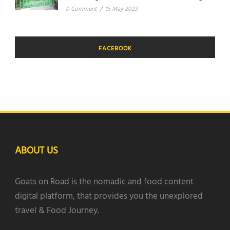
0 Comment
/
15 May 2023
FACEBOOK
ABOUT US
Goats on Road is the nomadic and food content
digital platform, that provides you the unexplored
travel & Food Journey.