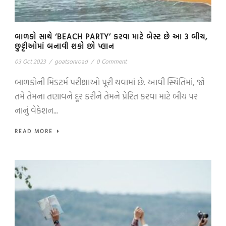
બાળકો સાથે ‘BEACH PARTY’ કરવા માટે બેસ્ટ છે આ 3 બીચ,
છુટ્ટીઓમાં બનાવી શકો છો પ્લાન
03 Oct 2023
/
goatsonroad
/
0 Comment
બાળકોની મિડટર્મ પરીક્ષાઓ પૂરી થવામાં છે. આવી સ્થિતિમાં, જો
તમે તેમના તણાવને દૂર કરીને તેમને પ્રેરિત કરવા માટે બીચ પર
નાનું વેકેશન...
READ MORE