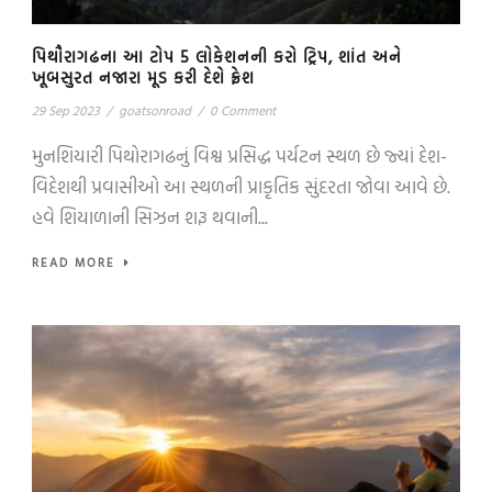
પિથૌરાગઢના આ ટોપ 5 લોકેશનની કરો ટ્રિપ, શાંત અને
ખૂબસુરત નજારા મૂડ કરી દેશે ફ્રેશ
29 Sep 2023
/
goatsonroad
/
0 Comment
મુનશિયારી પિથોરાગઢનું વિશ્વ પ્રસિદ્ધ પર્યટન સ્થળ છે જ્યાં દેશ-
વિદેશથી પ્રવાસીઓ આ સ્થળની પ્રાકૃતિક સુંદરતા જોવા આવે છે.
હવે શિયાળાની સિઝન શરૂ થવાની...
READ MORE