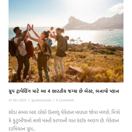
ગ્રુપ ટ્રાવેલિંગ માટે આ 4 ભારતીય જગ્યા છે બેસ્ટ, બનાવો પ્લાન
01 Oct 2023
/
goatsonroad
/
0 Comment
થોડા સમય બાદ લોકો ઉનાળુ વેકેશન માણતા જોવા મળશે. મિત્રો
કે કુટુંબીજનો સાથે મસ્તી કરવાની વાત કંઈક અલગ છે. વેકેશન
દરમિયાન ગ્રુપ...