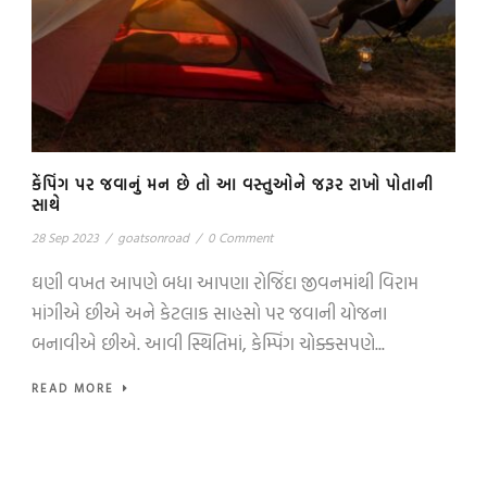
કેંપિંગ પર જવાનું મન છે તો આ વસ્તુઓને જરૂર રાખો પોતાની
સાથે
28 Sep 2023
/
goatsonroad
/
0 Comment
ઘણી વખત આપણે બધા આપણા રોજિંદા જીવનમાંથી વિરામ
માંગીએ છીએ અને કેટલાક સાહસો પર જવાની યોજના
બનાવીએ છીએ. આવી સ્થિતિમાં, કેમ્પિંગ ચોક્કસપણે...
READ MORE