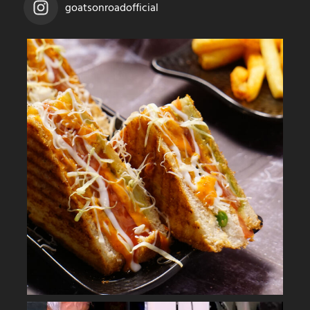
goatsonroadofficial