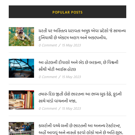
POPULAR POSTS
ધરતી પર અસ્તિત્વ ધરાવતા અમુક એવા પ્રદેશો જે સામાન્ય
દુનિયાથી છે એકદમ અલગ અને અકલ્પનીય..
0 Comment
/
15 May 2023
આ હોટલની દીવાલો અને બેડ છે બરફના, છે વિશ્વની
સૌથી મોટી આઈસ હોટલ
0 Comment
/
15 May 2023
તમારું દિલ જીતી લેશે ભારતના આ ભવ્ય બુક કેફે, ફૂડની
સાથે માંડો વાંચનની મજા..
0 Comment
/
15 May 2023
કબરોની વચ્ચે બની છે ભારતની આ અનન્ય રેસ્ટોરન્ટ,
અહીં આવવું અને નાસ્તો કરવો લોકો માને છે અતિ શુભ..