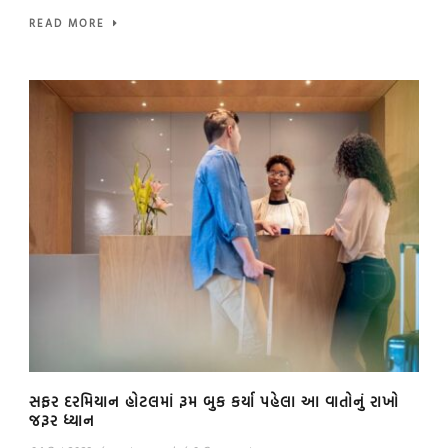
READ MORE
સફર દરમિયાન હોટલમાં રૂમ બુક કર્યા પહેલા આ વાતોનું રાખો
જરૂર ધ્યાન