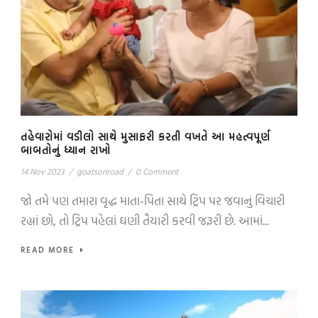
તહેવારોમાં વડીલો સાથે મુસાફરી કરતી વખતે આ મહત્વપૂર્ણ
બાબતોનું ધ્યાન રાખો
14 Nov 2023
/
goatsonroad
/
0 Comment
જો તમે પણ તમારા વૃદ્ધ માતા-પિતા સાથે ટ્રિપ પર જવાનું વિચારી
રહ્યાં છો, તો ટ્રિપ પહેલાં ઘણી તૈયારી કરવી જરૂરી છે. આમાં...
READ MORE