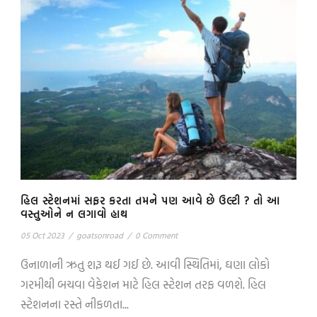
હિલ સ્ટેશનમાં સફર કરતા તમને પણ આવે છે ઉલ્ટી ? તો આ
વસ્તુઓને ન લગાવો હાથ
05 Oct 2023
/
goatsonroad
/
0 Comment
ઉનાળાની ઋતુ શરૂ થઈ ગઈ છે. આવી સ્થિતિમાં, ઘણા લોકો
ગરમીથી બચવા વેકેશન માટે હિલ સ્ટેશન તરફ વળશે. હિલ
સ્ટેશનના રસ્તે નીકળતા...