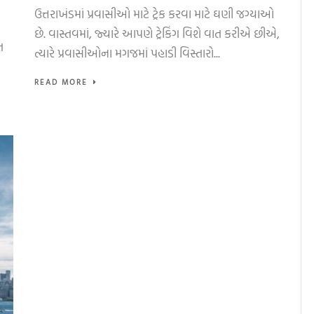
ઉત્તરાખંડમાં પ્રવાસીઓ માટે ટ્રેક કરવા માટે ઘણી જગ્યાઓ
છે. વાસ્તવમાં, જ્યારે આપણે ટ્રેકિંગ વિશે વાત કરીએ છીએ,
ત
ત્યારે પ્રવાસીઓના મગજમાં પહાડી વિસ્તારો...
READ MORE