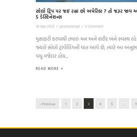
સોલો ટ્રિપ પર જઇ રહ્યા છો અમેરિકા ? તો જરૂર જાવ
5 ડેસ્ટિનેશન્સ
16 Sep 2023
/
goatsonroad
/
0 Comment
મુસાફરી કરવાથી તમારું મન અને શરીર બંને સ્વસ્થ રહે 
જ્યારે સોલો ટ્રાવેલિંગની વાત આવે છે, ત્યારે આ અનુ
વધુ મજેદાર હોય...
READ MORE
‹ Previous
1
2
3
4
5
…
1