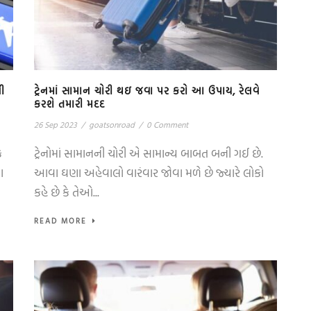
ી
ટ્રેનમાં સામાન ચોરી થઇ જવા પર કરો આ ઉપાય, રેલવે
કરશે તમારી મદદ
26 Sep 2023
/
goatsonroad
/
0 Comment
ે
ટ્રેનોમાં સામાનની ચોરી એ સામાન્ય બાબત બની ગઈ છે.
ા
આવા ઘણા અહેવાલો વારંવાર જોવા મળે છે જ્યારે લોકો
કહે છે કે તેઓ...
READ MORE