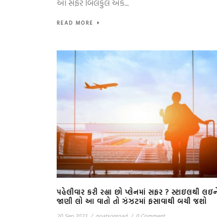
આ સફર બિલકુલ એક...
READ MORE
પહેલીવાર કરી રહ્યા છો પ્લેનમાં સફર ? સ્ટાઇલથી લઇન
જાણી લો આ વાતો તો ઝંઝટમાં ફસાવાથી બચી જશો
20 Sep 2023
/
goatsonroad
/
0 Comment