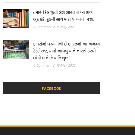
તમારું દિલ જીતી લેશે ભારતના આ ભવ્ય
બુક કેફે, ફૂડની સાથે માંડો વાંચનની મજા..
0 Comment
/
15 May 2023
કબરોની વચ્ચે બની છે ભારતની આ અનન્ય
રેસ્ટોરન્ટ, અહીં આવવું અને નાસ્તો કરવો
લોકો માને છે અતિ શુભ..
0 Comment
/
15 May 2023
FACEBOOK