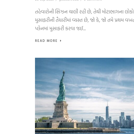
તહેવારોની સિઝન ચાલી રહી છે, તેથી મોટાભાગના લોકો
મુસાફરીની તૈયારીમાં વ્યસ્ત છે, જો કે, જો તમે પ્રથમ વખ
પ્લેનમાં મુસાફરી કરવા જઈ...
READ MORE