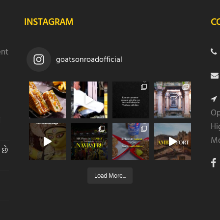
INSTAGRAM
C
ent
goatsonroadofficial
Op
ે
Hi
Mo
 છે
Load More...