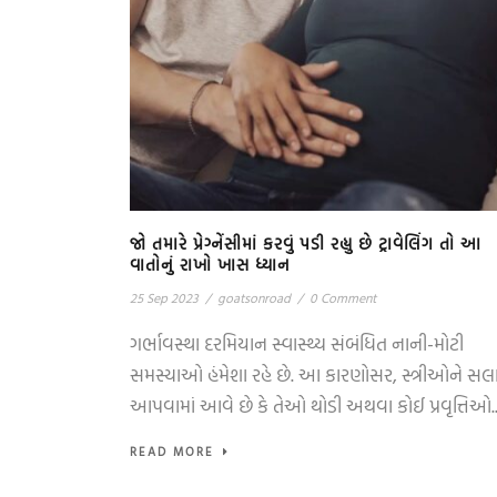
જો તમારે પ્રેગ્નેંસીમાં કરવું પડી રહ્યુ છે ટ્રાવેલિંગ તો આ
વાતોનું રાખો ખાસ ધ્યાન
25 Sep 2023
/
goatsonroad
/
0 Comment
ગર્ભાવસ્થા દરમિયાન સ્વાસ્થ્ય સંબંધિત નાની-મોટી
સમસ્યાઓ હંમેશા રહે છે. આ કારણોસર, સ્ત્રીઓને સલ
આપવામાં આવે છે કે તેઓ થોડી અથવા કોઈ પ્રવૃત્તિઓ..
READ MORE