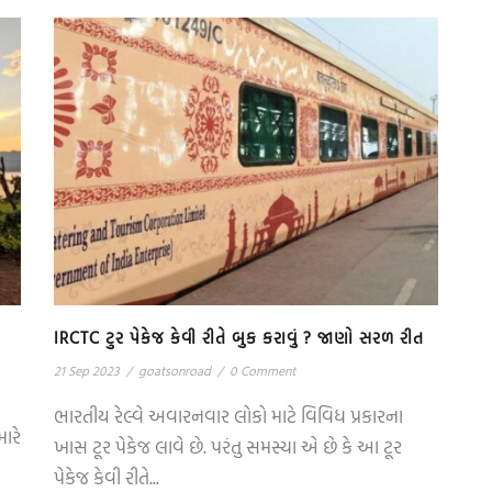
IRCTC ટુર પેકેજ કેવી રીતે બુક કરાવું ? જાણો સરળ રીત
21 Sep 2023
/
goatsonroad
/
0 Comment
ભારતીય રેલ્વે અવારનવાર લોકો માટે વિવિધ પ્રકારના
ારે
ખાસ ટૂર પેકેજ લાવે છે. પરંતુ સમસ્યા એ છે કે આ ટૂર
પેકેજ કેવી રીતે...