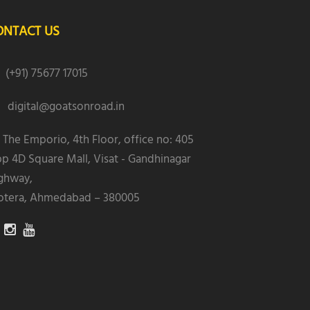
ONTACT US
(+91) 75677 17015
digital@goatsonroad.in
The Emporio, 4th Floor, office no: 405
p 4D Square Mall, Visat - Gandhinagar
ghway,
tera, Ahmedabad – 380005