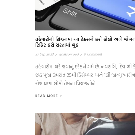
તહેવારોની સિઝનમાં આ હેક્સને કરો ફોલો અને પ્લેનન
ટિકિટ કરો સસ્તામાં બુક
27 Sep 2023
/
goatsonroad
/
0 Comment
તહેવારોમાં ઘરે જવાનું દરેકને ગમે છે. નવરાત્રિ, દિવાળી ક
છઠ પૂજા ઉપરાંત 25મી ડિસેમ્બર અને 1લી જાન્યુઆરીન
રોજ ઘણા લોકો તેમના પ્રિયજનોને...
READ MORE