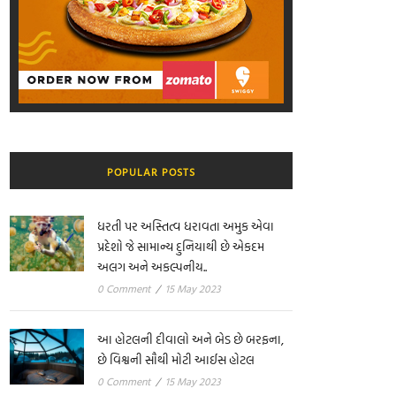
POPULAR POSTS
ધરતી પર અસ્તિત્વ ધરાવતા અમુક એવા
પ્રદેશો જે સામાન્ય દુનિયાથી છે એકદમ
અલગ અને અકલ્પનીય..
0 Comment
/
15 May 2023
આ હોટલની દીવાલો અને બેડ છે બરફના,
છે વિશ્વની સૌથી મોટી આઈસ હોટલ
0 Comment
/
15 May 2023