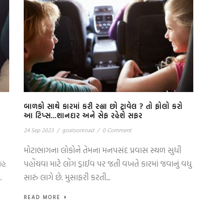
બાળકો સાથે કારમાં કરી રહ્યા છો ટ્રાવેલ ? તો ફોલો કરો
આ ટિપ્સ…શાનદાર અને સેફ રહેશે સફર
24 Sep 2023
/
goatsonroad
/
0 Comment
મોટાભાગના લોકોને તેમના મનપસંદ પ્રવાસ સ્થળ સુધી
ાહ
પહોંચવા માટે લોંગ ડ્રાઈવ પર જતી વખતે કારમાં જવાનું વધુ
.
સારું લાગે છે. મુસાફરી કરતી...
READ MORE