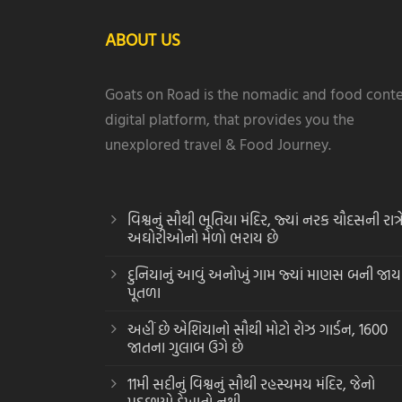
ABOUT US
Goats on Road is the nomadic and food cont
digital platform, that provides you the
unexplored travel & Food Journey.
વિશ્વનું સૌથી ભૂતિયા મંદિર, જ્યાં નરક ચૌદસની રાત્ર
અઘોરીઓનો મેળો ભરાય છે
દુનિયાનું આવું અનોખું ગામ જ્યાં માણસ બની જાય
પૂતળા
અહીં છે એશિયાનો સૌથી મોટો રોઝ ગાર્ડન, 1600
જાતના ગુલાબ ઉગે છે
11મી સદીનું વિશ્વનું સૌથી રહસ્યમય મંદિર, જેનો
પડછાયો દેખાતો નથી