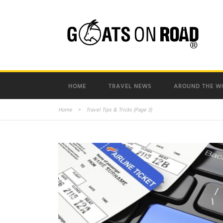
HOME
TRAVEL NEWS
AROUND THE W
Home
>
Travel Tips & Tricks
(Page 3)