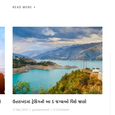
READ MORE
ે
ઉત્તરાખંડમાં ટ્રેકિંગની આ 5 જગ્યાઓ વિશે જાણો
17 Sep 2023
/
goatsonroad
/
0 Comment