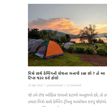
મિત્રો સાથે કેમ્પિંગની યોજના બનાવી રહ્યા છો ? તો આ
ટિપ્સ જરૂર કરો ફોલો
22 Sep 2023
/
goatsonroad
/
0 Comment
જો તમે રોજ ઓફિસ જવાનો કંટાળો અનુભવો છો, તો તમ
તમારા મિત્રો સાથે કેમ્પિંગ ટ્રીપનું આયોજન કરવું જોઈએ.