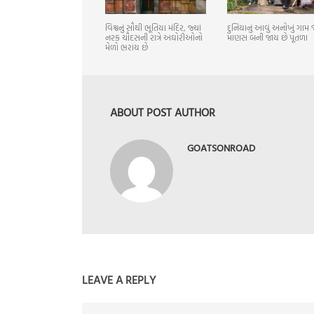
વિશ્વનું સૌથી ભૂતિયા મંદિર, જ્યાં
દુનિયાનું આવું અનોખું ગામ જ
નરક ચૌદસની રાત્રે અઘોરીઓનો
માણસ બની જાય છે પૂતળા
મેળો ભરાય છે
ABOUT POST AUTHOR
GOATSONROAD
LEAVE A REPLY