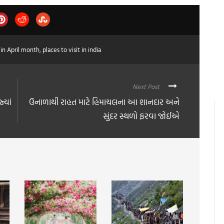
t in April month
,
places to visit in india
Next Post
્યાં
ઉનાળાથી રાહત માટે હિમાચલના આ શાનદાર અને
સુંદર સ્થળો ફરવા જોઈએ