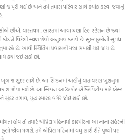
ાં જ પૂરી થઈ છે અને તમે તમારા પરિવાર સાથે ક્યાંક ફરવા જવાનું
ે.
ીએ છીએ. વાસ્તવમાં, ભારતમાં આવા ઘણા હિલ સ્ટેશન છે જ્યાં
કોઈને વિદેશી સ્થળ જેવો અનુભવ કરાવે છે. સુંદર ફૂલોની સુગંધ
ુમા રહે છે. આવી સ્થિતિમાં પ્રવાસની મજા બમણી થઈ જાય છે.
થે ક્યાં જઈ શકો છો.
ાં ખૂબ જ સુંદર લાગે છે. આ સિઝનમાં અહીંનું વાતાવરણ ખુશનુમા
યપ્રકાશ જોવા મળે છે. આ સિઝન આઉટડોર એક્ટિવિટીઝ માટે બેસ્ટ
ે સુંદર તળાવ, યુદ્ધ સ્મારક વગેરે જોઈ શકો છો.
 માંગતા હોવ તો તમારે એપ્રિલ મહિનામાં કાશ્મીરના આ નાના શહેરની
લો જોવા મળશે. તમે એપ્રિલ મહિનામાં વધુ સારી રીતે પૃથ્વી પર
છો.