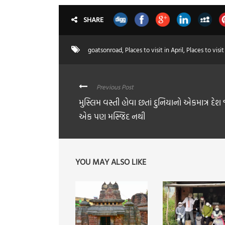
SHARE
goatsonroad
,
Places to visit in April
,
Places to visi
Previous Post
મુસ્લિમ વસ્તી હોવા છતાં દુનિયાનો એકમાત્ર દેશ જ
એક પણ મસ્જિદ નથી
YOU MAY ALSO LIKE