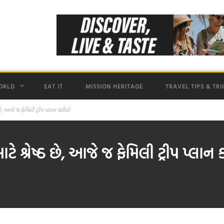
ORLD
EAT IT
MISSION HERITAGE
TRAVEL TIPS & TRI
છે, આજે જ ફેમિલી ટ્રીપ પ્લાન કરીલો
ે શ્રેષ્ઠ છે, આજે જ ફેમિલી ટ્રીપ પ્લાન