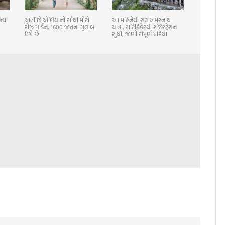
્યાં
અહીં છે એશિયાનો સૌથી મોટો
આ મહિનેથી શરૂ અમરનાથ
રોઝ ગાર્ડન, 1600 જાતના ગુલાબ
યાત્રા, સર્ટિફિકેટથી રજિસ્ટ્રેશન
ઉગે છે
સુધી, જાણો સંપૂર્ણ પ્રક્રિયા