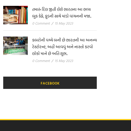
તમારું દિલ જીતી લેશે ભારતના આ ભવ્ય
બુક કેફે, ફૂડની સાથે માંડો વાંચનની મજા..
0 Comment
/
15 May 2023
કબરોની વચ્ચે બની છે ભારતની આ અનન્ય
રેસ્ટોરન્ટ, અહીં આવવું અને નાસ્તો કરવો
લોકો માને છે અતિ શુભ..
0 Comment
/
15 May 2023
FACEBOOK