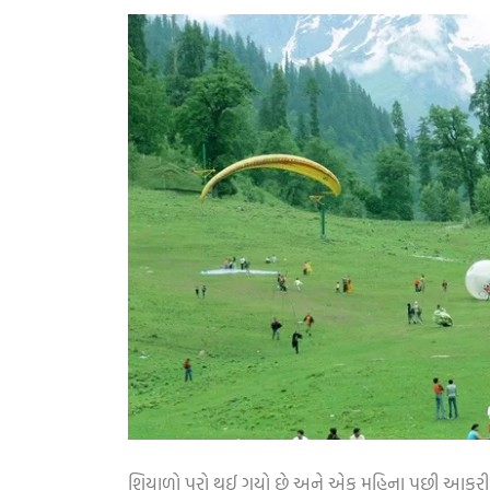
શિયાળો પૂરો થઈ ગયો છે અને એક મહિના પછી આકરી ગરમ