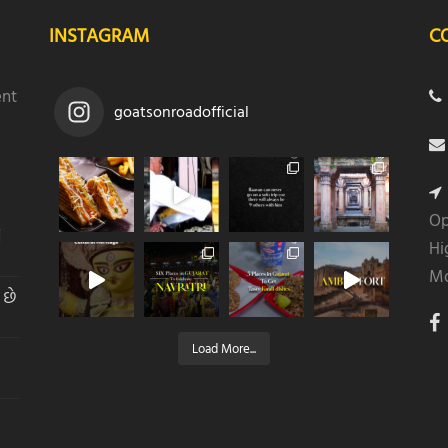
INSTAGRAM
C
ent
goatsonroadofficial
Op
ે
Hi
Mo
 છે
Load More...