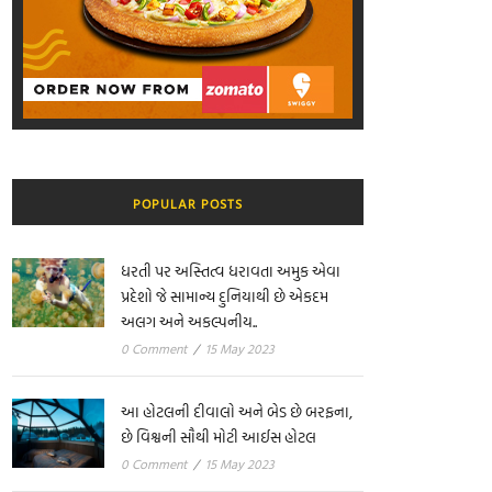
POPULAR POSTS
ધરતી પર અસ્તિત્વ ધરાવતા અમુક એવા
પ્રદેશો જે સામાન્ય દુનિયાથી છે એકદમ
અલગ અને અકલ્પનીય..
0 Comment
/
15 May 2023
આ હોટલની દીવાલો અને બેડ છે બરફના,
છે વિશ્વની સૌથી મોટી આઈસ હોટલ
0 Comment
/
15 May 2023