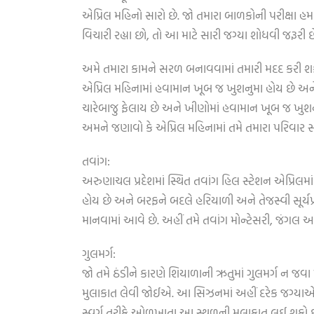
એપ્રિલ મહિનો સારો છે. જો તમારા બાળકોની પરીક્ષા હમણ
વિચારી રહ્યા છો, તો આ માટે સારી જગ્યા શોધવી જરૂરી છ
અમે તમારા કામને સરળ બનાવવામાં તમારી મદદ કરી શક
એપ્રિલ મહિનામાં હવામાન ખૂબ જ ખુશનુમા હોય છે અને 
ચારેબાજુ ફેલાય છે અને ખીણોમાં હવામાન ખૂબ જ ખુશન
અમને જણાવો કે એપ્રિલ મહિનામાં તમે તમારા પરિવાર સા
તવાંગ:
અરુણાચલ પ્રદેશમાં સ્થિત તવાંગ હિલ સ્ટેશન એપ્રિલમ
હોય છે અને બરફને બદલે હરિયાળી અને તેજસ્વી સૂર્
માનવામાં આવે છે. અહીં તમે તવાંગ મોન્ટેસરી, જંગલ અન
ગુલમર્ગ:
જો તમે ઠંડીને કારણે શિયાળાની ઋતુમાં ગુલમર્ગ ન જવા
મુલાકાત લેવી જોઈએ. આ સિઝનમાં અહીં દરેક જગ્યાએ ફૂ
સ્વર્ગ તરીકે ઓળખાતા આ સ્થળની મુલાકાત લઈ શકો 