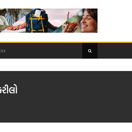
CKS
 કરીલો