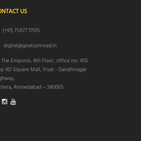
ONTACT US
(+91) 75677 17015
digital@goatsonroad.in
The Emporio, 4th Floor, office no: 405
p 4D Square Mall, Visat - Gandhinagar
ghway,
tera, Ahmedabad – 380005