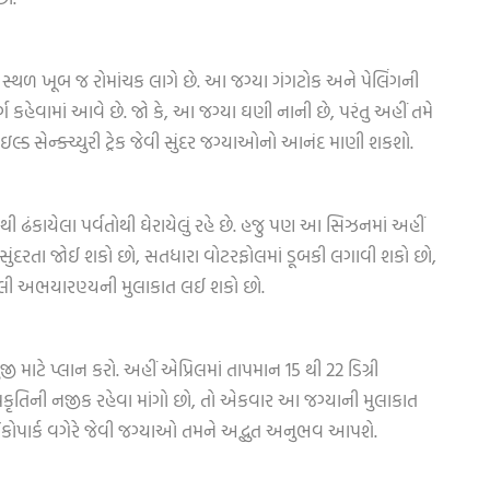
આ સ્થળ ખૂબ જ રોમાંચક લાગે છે. આ જગ્યા ગંગટોક અને પેલિંગની
વર્ગ કહેવામાં આવે છે. જો કે, આ જગ્યા ઘણી નાની છે, પરંતુ અહીં તમે
ડ સેન્ક્ચ્યુરી ટ્રેક જેવી સુંદર જગ્યાઓનો આનંદ માણી શકશો.
ી ઢંકાયેલા પર્વતોથી ઘેરાયેલું રહે છે. હજુ પણ આ સિઝનમાં અહીં
ાની સુંદરતા જોઈ શકો છો, સતધારા વોટરફોલમાં ડૂબકી લગાવી શકો છો,
ંગલી અભયારણ્યની મુલાકાત લઈ શકો છો.
ંજી માટે પ્લાન કરો. અહીં એપ્રિલમાં તાપમાન 15 થી 22 ડિગ્રી
પ્રકૃતિની નજીક રહેવા માંગો છો, તો એકવાર આ જગ્યાની મુલાકાત
 ઈકોપાર્ક વગેરે જેવી જગ્યાઓ તમને અદ્ભુત અનુભવ આપશે.