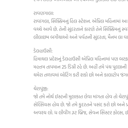
રાવણગાલા:
રાવાંગલા, સિક્કિમનું હિલ સ્ટેશન. એપ્રિલ મહિનામાં 
વચ્ચે આવે છે. તેની સુંદરતાને કારણે તેને સિક્કિમનું સ્
લીલાછમ બગીચાઓ અને પર્વતની સુંદરતા, મૈનમ લા વાઇલ્
ડેલહાઉસી:
હિમાચલ પ્રદેશનું ડેલહાઉસી એપ્રિલ મહિનામાં પણ બરફથ
મહત્તમ તાપમાન 25 ડિગ્રી રહે છે. અહીં તમે પંચ પુલ્લ
ચમેરા તળાવમાં બોટિંગ કરી શકો છો અને કાલાટોપ જ
ચેરાપુંજી:
જો તમે નોર્થ ઈસ્ટની મુલાકાત લેવા માંગતા હોવ તો ચેરાપુ
સેલ્સિયસ હોય છે. જો તમે કુદરતને પસંદ કરો છો અને 
અવશ્ય લો. ધ લીવીંગ રૂટ બ્રિજ, સેવન સિસ્ટર ફોલ્સ,