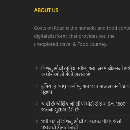
ABOUT US
Goats on Road is the nomadic and food cont
digital platform, that provides you the
unexplored travel & Food Journey.
વિશ્વનું સૌથી ભૂતિયા મંદિર, જ્યાં નરક ચૌદસની રાત્ર
અઘોરીઓનો મેળો ભરાય છે
દુનિયાનું આવું અનોખું ગામ જ્યાં માણસ બની જાય
પૂતળા
અહીં છે એશિયાનો સૌથી મોટો રોઝ ગાર્ડન, 1600
જાતના ગુલાબ ઉગે છે
11મી સદીનું વિશ્વનું સૌથી રહસ્યમય મંદિર, જેનો
પડછાયો દેખાતો નથી