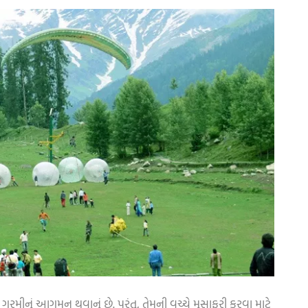
ીનું આગમન થવાનું છે. પરંતુ, તેમની વચ્ચે મુસાફરી કરવા માટે